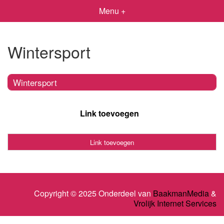
Menu +
Wintersport
Wintersport
Link toevoegen
Link toevoegen
Copyright © 2025 Onderdeel van
BaakmanMedia
&
Vrolijk Internet Services